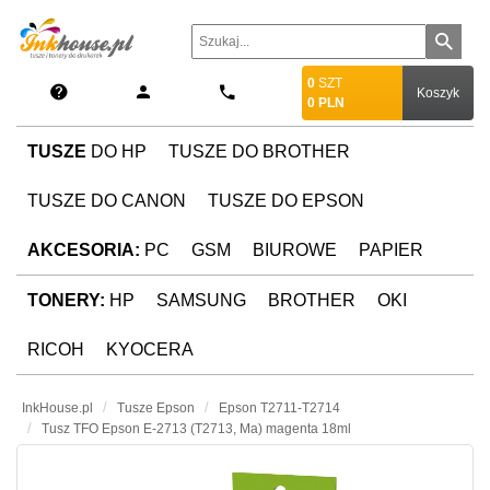
0
SZT
Koszyk
0
PLN
TUSZE
DO HP
TUSZE DO BROTHER
TUSZE DO CANON
TUSZE DO EPSON
AKCESORIA:
PC
GSM
BIUROWE
PAPIER
TONERY:
HP
SAMSUNG
BROTHER
OKI
RICOH
KYOCERA
InkHouse.pl
Tusze Epson
Epson T2711-T2714
Tusz TFO Epson E-2713 (T2713, Ma) magenta 18ml