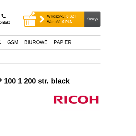
W koszyku:
0
SZT
Koszyk
Wartość:
0
PLN
ontakt
C
GSM
BIUROWE
PAPIER
100 1 200 str. black