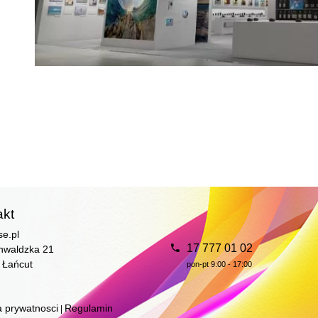
akt
se.pl
17 777 01 02
unwaldzka 21
 Łańcut
pon-pt 9:00 - 17:00
a prywatnosci
Regulamin
|