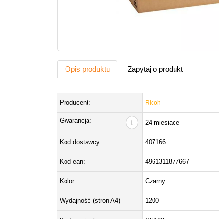
Opis produktu
Zapytaj o produkt
Producent:
Ricoh
Gwarancja:
i
24 miesiące
Kod dostawcy:
407166
Kod ean:
4961311877667
Kolor
Czarny
Wydajność (stron A4)
1200