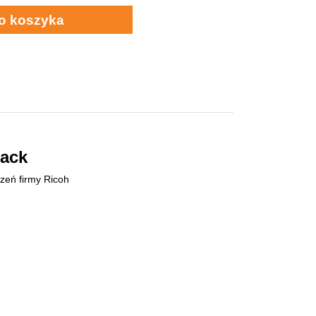
o koszyka
lack
zeń firmy Ricoh