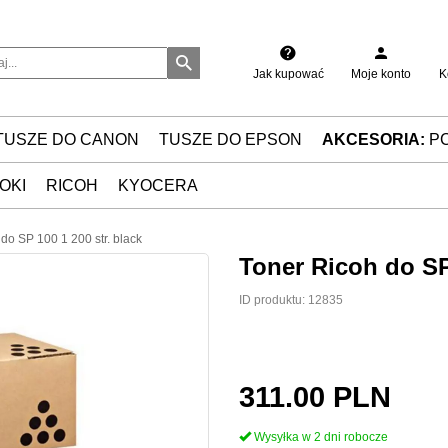
Jak kupować
Moje konto
K
TUSZE DO CANON
TUSZE DO EPSON
AKCESORIA:
P
OKI
RICOH
KYOCERA
do SP 100 1 200 str. black
Toner Ricoh do SP 
ID produktu:
12835
311.00
PLN
Wysyłka w 2 dni robocze