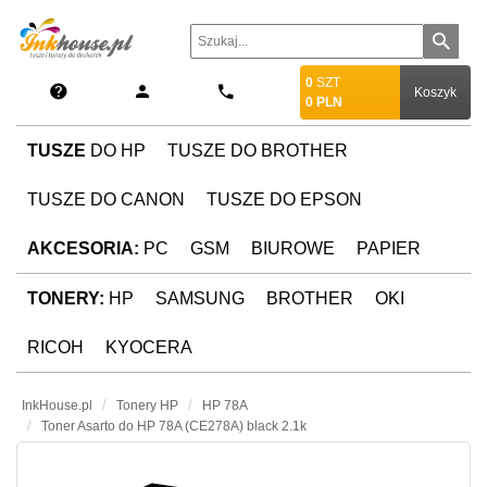
0
SZT
Koszyk
0
PLN
TUSZE
DO HP
TUSZE DO BROTHER
TUSZE DO CANON
TUSZE DO EPSON
AKCESORIA:
PC
GSM
BIUROWE
PAPIER
TONERY:
HP
SAMSUNG
BROTHER
OKI
RICOH
KYOCERA
InkHouse.pl
Tonery HP
HP 78A
Toner Asarto do HP 78A (CE278A) black 2.1k